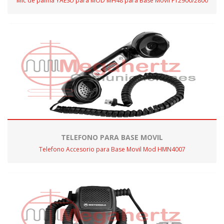
Mic de palma YAESU para MOD MH48 para Base Movil FT2900/2800
TELEFONO PARA BASE MOVIL
Telefono Accesorio para Base Movil Mod HMN4007